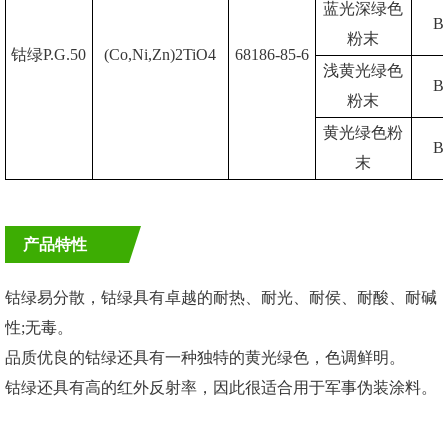
蓝光深绿色
B
粉末
钴绿P.G.50
(Co,Ni,Zn)2TiO4
68186-85-6
浅黄光绿色
B
粉末
黄光绿色粉
B
末
产品特性
钴绿易分散，钴绿具有卓越的耐热、耐光、耐侯、耐酸、耐碱
性;无毒。
品质优良的钴绿还具有一种独特的黄光绿色，色调鲜明。
钴绿还具有高的红外反射率，因此很适合用于军事伪装涂料。