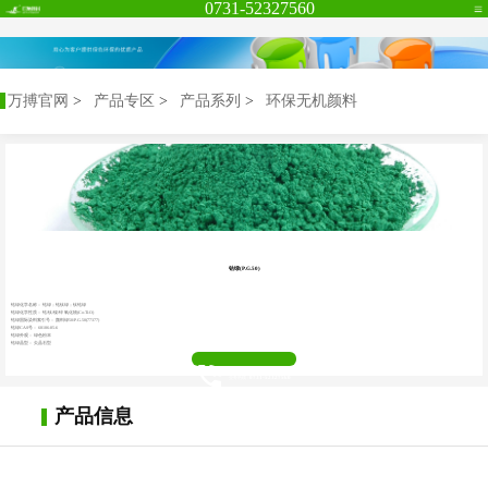
0731-52327560
万搏官网
万搏官网
>
产品专区
>
产品系列
>
环保无机颜料
钴绿(P.G.50)
钴绿化学名称： 钴绿；钴钛绿；钛钴绿
钴绿化学性质： 钴/钛/镍/锌 氧化物(Co-Ti-O)
钴绿国际染料索引号： 颜料绿50/P.G.50(77377)
钴绿CAS号： 68186-85-6
钴绿外观： 绿色粉末
钴绿晶型： 尖晶石型
业务热线 :
0731-52327560
产品信息