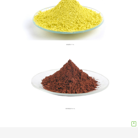
钛镍黄(P.Y.53)
铁锌铬棕(P.Br.33)