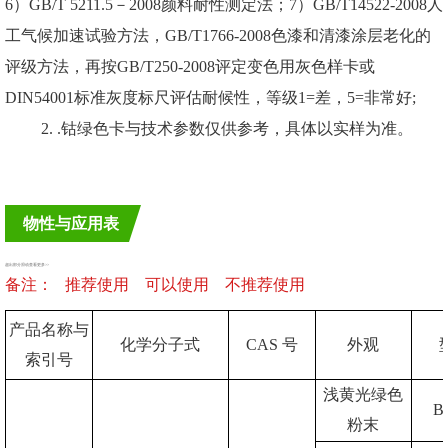
6
）
GB/T 5211.5
－
2008
颜料耐性测定法；
7
）
GB/T14522-2008
人
工气候加速试验方法，
GB/T1766-2008
色漆和清漆涂层老化的
评级方法，再按
GB/T250-2008
评定变色用灰色样卡或
DIN54001
标准灰度标尺评估耐候性，等级
1=
差，
5=
非常好
;
2. .钴绿色卡与技术参数仅供参考，具体以实样为准。
物性与应用表
超出部分滑动查看更多>>
备注：
推荐使用
可以使用
不推荐使用
产品名称与
化学分子式
CAS
号
外观
索引号
浅黄光绿色
B
粉末