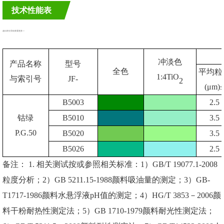
技术性能表
超出部分滑动查看更多>>
冲淡色
产品名称
型号
全色
平均粒
1:4TiO
与索引号
JF-
2
(μm)
B5003
2.5
钴绿
B5010
3.5
P.G.50
B5020
3.5
B5026
2.5
备注： 1.
相关测试按或参照相关标准：
1
）
GB/T 19077.1-2008
粒度分析；
2
）
GB 5211.15-1988
颜料吸油量的测定；
3
）
GB-
T1717-1986
颜料水悬浮液
pH
值的测定；
4
）
HG/T 3853
－
2006
颜
料干粉耐热性测定法；
5
）
GB 1710-1979
颜料耐光性测定法；