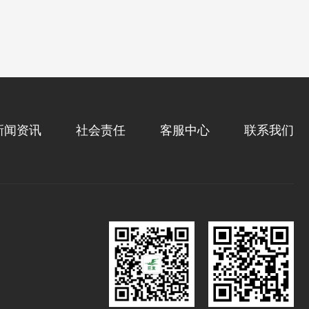
新闻资讯
社会责任
客服中心
联系我们