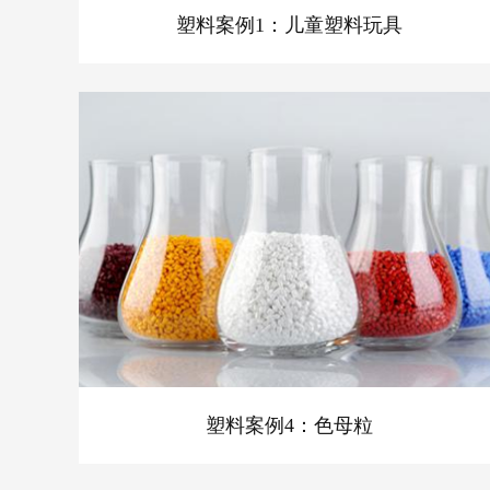
塑料案例1：儿童塑料玩具
塑料案例4：色母粒