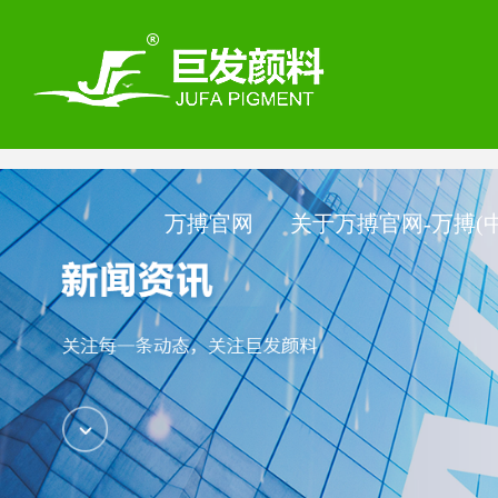
万搏官网
万搏官网
关于万搏官网-万搏(