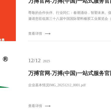
万搏官网-万搏(中国)一站式服务
际塑料橡胶工业展览会
尊敬的合作伙伴、行业同仁：春潮涌动，智塑未来。
邀请您莅临第三十八届中国国际塑料橡胶工业展览会（CHI
国)一站式服务官网 （以下简称“万搏官网-万搏(中国
行业可持续发展新机遇，共筑合作共赢新未来！万搏官网-
查看详情
12/12
2025
万搏官网-万搏(中国)一站式服务
企业基本情况IMG_20251212_0001.pdf
查看详情