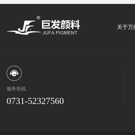
关于万
服务热线
0731-52327560