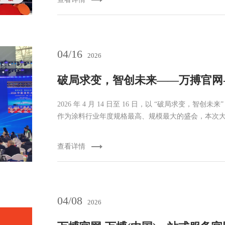
04/16
2026
破局求变，智创未来——万搏官网-
核心产品重磅亮相2026中国涂料大
2026 年 4 月 14 日至 16 日，以 “破局求变，智
作为涂料行业年度规格最高、规模最大的盛会，本次
千余名行业精英，聚焦政策解读、技术创新、绿色低碳
万搏(中国)一站式服务官网颜料...
查看详情
04/08
2026