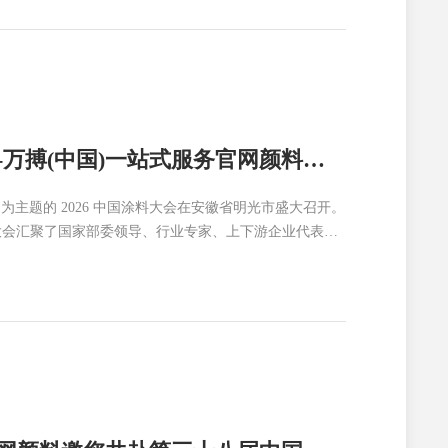
万搏(中国)一站式服务官网颜料携
会
创未来” 为主题的 2026 中国涂料大会在安徽省明光市盛大召开。
大会汇聚了国家部委领导、行业专家、上下游企业代表等
等核心议题，共商行业转型升级新路径。湖南万搏官网-