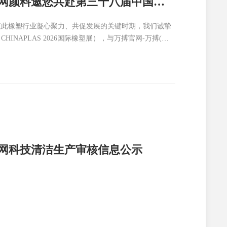
官网颜料邀您共赴第三十八届中国国
值此橡塑行业凝心聚力、共促发展的关键时期，我们诚挚
NAPLAS 2026国际橡塑展），与万搏官网-万搏(中
)一站式服务官网颜料”）一同探索绿色颜料创新方向，共话
万搏(中国)一站式服务官网颜料作为专注...
官网科技清洁生产审核信息公示