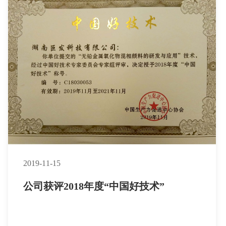
2019-11-15
公司获评2018年度“中国好技术”