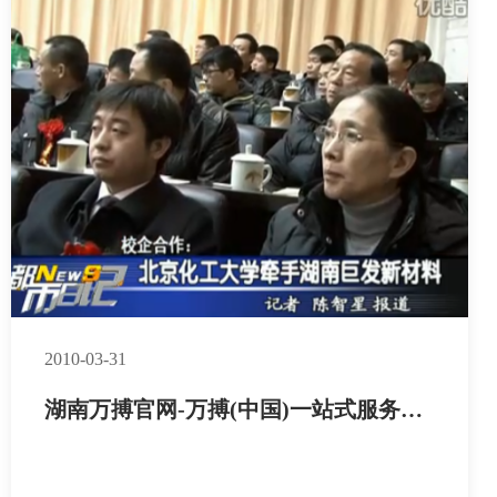
2010-03-31
湖南万搏官网-万搏(中国)一站式服务官
网科技北京化工大学MMO新材料研发
中心成立