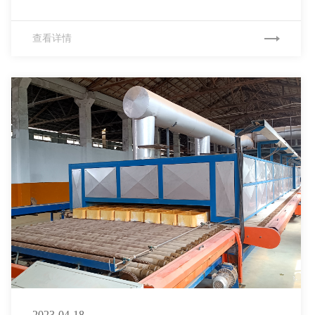
查看详情
2023-04-18