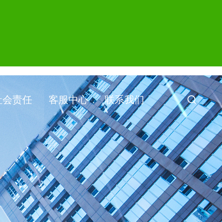
社会责任
客服中心
联系我们