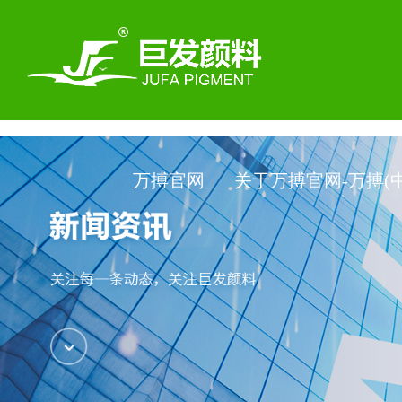
万搏官网
万搏官网
关于万搏官网-万搏(