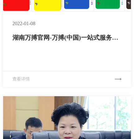
2022-01-08
湖南万搏官网-万搏(中国)一站式服务官
网颜料----无机颜料产品色卡
查看详情