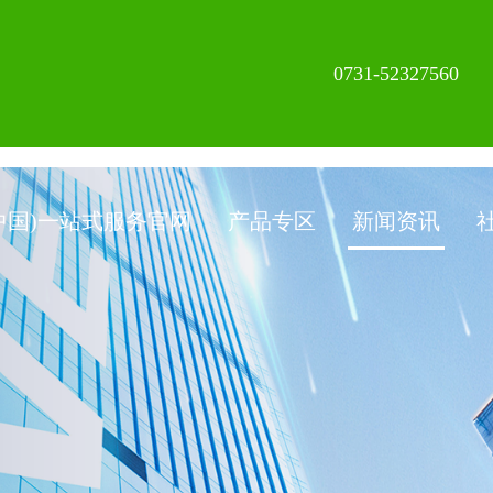
0731-52327560
中国)一站式服务官网
产品专区
新闻资讯