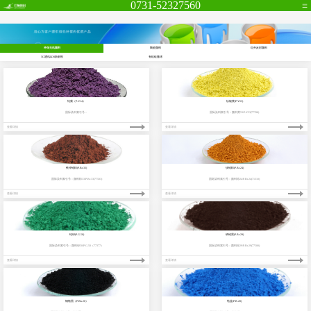
0731-52327560
万搏官网
环保无机颜料
陶瓷颜料
红外反射颜料
5G通讯LDS新材料
有机硅微球
钴紫（P.V.14）
钛镍黄(P.Y.53)
国际染料索引号：
国际染料索引号：颜料黄53/P.Y.53(77788)
查看详情
查看详情
铁锌铬棕(P.Br.33)
钛铬棕(P.Br.24)
国际染料索引号：颜料棕33/P.Br.33(77503)
国际染料索引号：颜料棕24/P.Br.24(71310)
查看详情
查看详情
钴绿(P.G.50)
铁铬黑(P.Br.29)
国际染料索引号：颜料绿50/P.G.50（77377）
国际染料索引号：颜料棕29/P.Br.29(77500)
查看详情
查看详情
铜铬黑（P.Bk.28）
钴蓝(P.B.28)