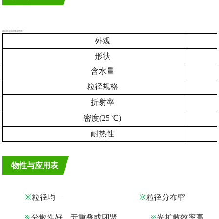
超出部分滑动查看更多>>
外观
形状
含水量
粒径规格
折射率
密度(25 ℃)
耐热性
物性与应用表
※
粒
径
均
一
※
粒
径
分
布窄
分
散
性
好
，
无
重
叠
或团
聚
光
扩
散
效
率
高
※
※