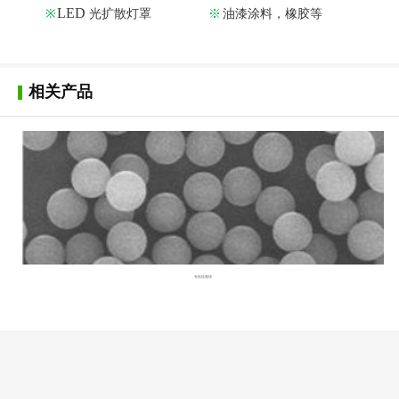
LED
※
光
扩
散
灯罩
※
油漆
涂料
，
橡
胶
等
相关产品
有机硅微球