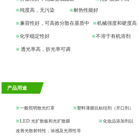
纯
度
高
，
无
污染
耐
热
性
能好
※
※
兼
容
性
好
，
可
高
效
分散
在基
质
中
机
械
强
度
和
硬
度
高
※
※
化
学
稳
定
性
好
不
溶
于
有
机
溶剂
※
※
透光率高，折光率可调
※
产品用途
※
一
般
照
明
散
光
灯
罩
※
塑
料薄
膜
抗
粘
结
剂
（
开
口
剂
）
LED
※
光
扩
散
板
和
光
扩散
膜
※
化
妆品
添
加
剂
以
改
善
光
散
射
特性
，
涂
感
及
光
滑
性
等